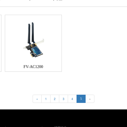
FV-AC1200
«
1
2
3
4
»
5