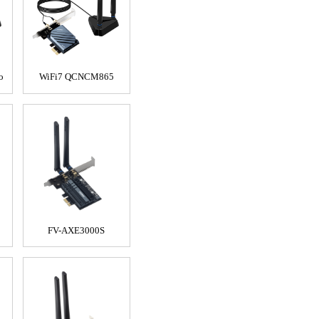
o
WiFi7 QCNCM865
FV-AXE3000S