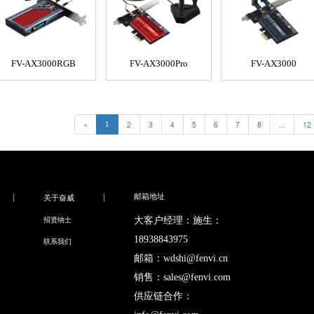
FV-AX3000RGB
FV-AX3000Pro
FV-AX3000
«
2
3
4
5
6
7
8
...
12
1
邮箱地址
关于奋威
大客户经理：施生：
招贤纳士
18938843975
联系我们
邮箱：wdshi@fenvi.cn
销售：sales@fenvi.com
供应链合作：