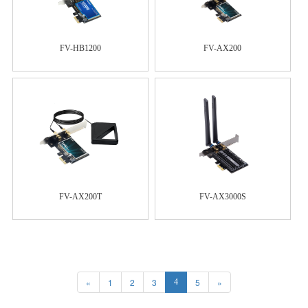
FV-HB1200
FV-AX200
FV-AX200T
FV-AX3000S
«
1
2
3
5
»
4